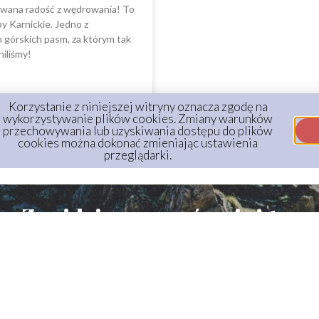
wana radość z wędrowania! To
y Karnickie. Jedno z
h górskich pasm, za którym tak
niliśmy!
Korzystanie z niniejszej witryny oznacza zgodę na
wykorzystywanie plików cookies. Zmiany warunków
 2020
9 komentarzy
przechowywania lub uzyskiwania dostępu do plików
cookies można dokonać zmieniając ustawienia
przeglądarki.
Znajdziesz nas również tu: