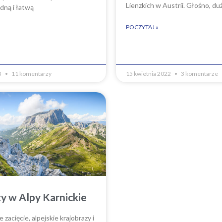
Lienzkich w Austrii. Głośno, du
dną i łatwą
POCZYTAJ »
3
11 komentarzy
15 kwietnia 2022
3 komentarze
y w Alpy Karnickie
zacięcie, alpejskie krajobrazy i