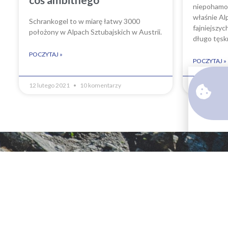
niepohamo
właśnie Alp
Schrankogel to w miarę łatwy 3000
fajniejszyc
położony w Alpach Sztubajskich w Austrii.
długo tęsk
POCZYTAJ »
POCZYTAJ »
12 lutego 2021
10 komentarzy
13 września