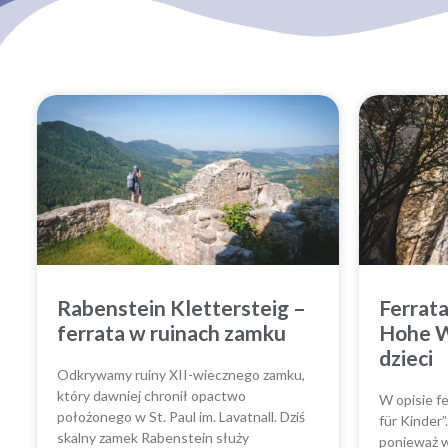
Rabenstein Klettersteig –
Ferrat
ferrata w ruinach zamku
Hohe W
dzieci
Odkrywamy ruiny XII-wiecznego zamku,
który dawniej chronił opactwo
W opisie fe
położonego w St. Paul im. Lavatnall. Dziś
für Kinder”
skalny zamek Rabenstein służy
ponieważ 