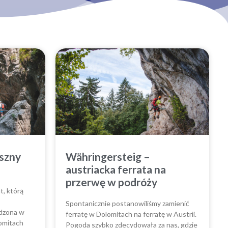
aszny
Währingersteig –
austriacka ferrata na
przerwę w podróży
t, którą
Spontanicznie postanowiliśmy zamienić
dzona w
ferratę w Dolomitach na ferratę w Austrii.
omitach
Pogoda szybko zdecydowała za nas, gdzie