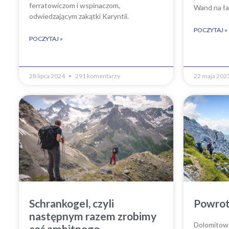
ferratowiczom i wspinaczom,
Wand na ła
odwiedzającym zakątki Karyntii.
POCZYTAJ »
POCZYTAJ »
28 lipca 2024
291 komentarzy
22 maja 202
Schrankogel, czyli
Powrot
następnym razem zrobimy
Dolomitowe 
coś ambitnego