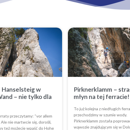
a Hanselsteig w
Pirknerklamm – str
and – nie tylko dla
młyn na tej ferracie!
To już kolejna z niedługich ferra
przechodzimy w szumie wody.
rraty przeczytamy: “vor allem
Pirknerklamm została poprowa
. Ale nie martwcie się, dorośli,
wąwozie znajdującym się w Dol
wy też możecie wpaść do Hohe