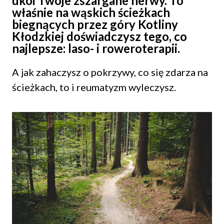
ukoi Twoje zszargane nerwy. To
właśnie na wąskich ścieżkach
biegnących przez góry Kotliny
Kłodzkiej doświadczysz tego, co
najlepsze: laso- i roweroterapii.
A jak zahaczysz o pokrzywy, co się zdarza na
ścieżkach, to i reumatyzm wyleczysz.