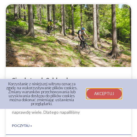
Singletrack Szklarska
Korzystanie z niniejszej witryny oznacza
zgodę na wykorzystywanie plików cookies.
Zmiany warunków przechowywania lub
Odwiedzanie niewielkich gór na rowerze okazało się
AKCEPTUJ
uzyskiwania dostępu do plików cookies
zdecydowanie lepsze niż pokonywanie szlaków pieszo. Co
można dokonać zmieniając ustawienia
przeglądarki.
prawda można się zmęczyć, ale zjazdy wynagradzają
naprawdę wiele. Dlatego napaliliśmy
POCZYTAJ »