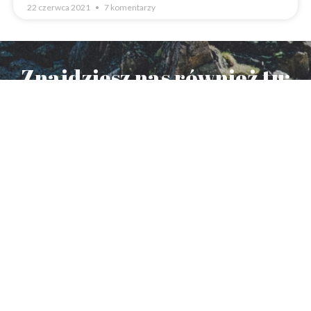
22 czerwca 2021
7 komentarzy
Znajdziesz nas również tu:
© Copyright 2020
Błażej Wojaczek
. All rights reserved